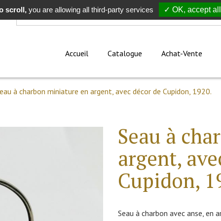
 scroll,
Rechercher
you are allowing all third-party services
✓ OK, accept all
Accueil
Catalogue
Achat-Vente
eau à charbon miniature en argent, avec décor de Cupidon, 1920.
Seau à cha
argent, ave
Cupidon, 1
Seau à charbon avec anse, en a