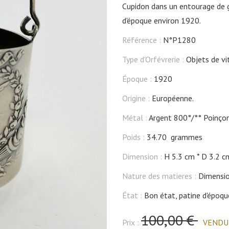
Cupidon dans un entourage de gu
d'époque environ 1920.
Référence :
N°P1280
Type d'Orfévrerie :
Objets de vi
Époque :
1920
Origine :
Européenne.
Métal :
Argent 800°/°° Poinço
Poids :
34.70 grammes
Dimension :
H 5.3 cm
D 3.2 c
Nature des matieres :
Dimensio
État :
Bon état, patine d'époqu
100,00 €
Prix :
VENDU