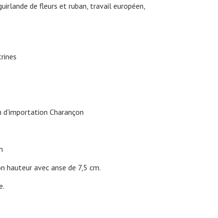
irlande de fleurs et ruban, travail européen,
trines
n d'importation Charançon
m
n hauteur avec anse de 7,5 cm.
e.