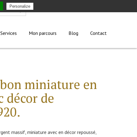
Personalize
Mon compte
Services
Mon parcours
Blog
Contact
rbon miniature en
c décor de
920.
rgent massif, miniature avec en décor repoussé,