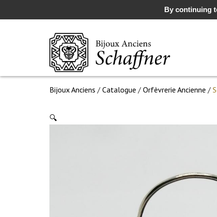
By continuing to
Bijoux Anciens
/
Catalogue
/
Orfèvrerie Ancienne
/
S
🔍