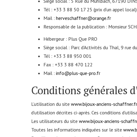
Siège social :
5 Rue du Muhlbach, 67190 DIN
Tél :
+33 3 88 50 17 25 (prix d’un appel local)
Mail :
herveschaffner@orange.fr
Responsable de la publication :
Monsieur SC
Hébergeur :
Plus Que PRO
Siège social :
Parc d’Activités du Thal, 9 rue
Tél :
+33 3 88 950 001
Fax :
+33 3 88 470 122
Mail :
info@plus-que-pro.fr
Conditions générales d’
L’utilisation du site
www.bijoux-anciens-schaffner.f
d’utilisation décrites ci-après. Ces conditions d’ut
Les utilisateurs du site
www.bijoux-anciens-schaffne
Toutes les informations indiquées sur le site
www.bi