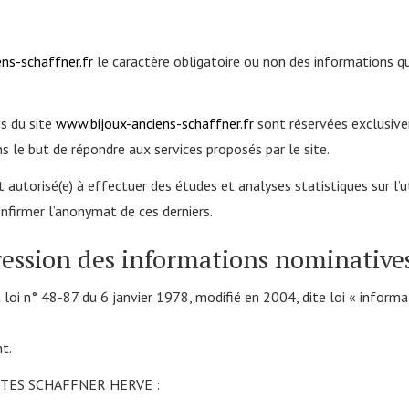
ns-schaffner.fr
le caractère obligatoire ou non des informations qu
is du site
www.bijoux-anciens-schaffner.fr
sont réservées exclusiv
e but de répondre aux services proposés par le site.
sé(e) à effectuer des études et analyses statistiques sur l’utili
onfirmer l’anonymat de ces derniers.
ression des informations nominatives
oi n° 48-87 du 6 janvier 1978, modifié en 2004, dite loi « informatiq
t.
IQUITES SCHAFFNER HERVE :