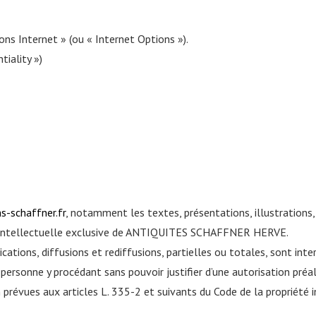
ions Internet » (ou « Internet Options »).
tiality »)
s-schaffner.fr
, notamment les textes, présentations, illustrations
é intellectuelle exclusive de ANTIQUITES SCHAFFNER HERVE.
rications, diffusions et rediffusions, partielles ou totales, sont int
 personne y procédant sans pouvoir justifier d’une autorisation préa
 prévues aux articles L. 335-2 et suivants du Code de la propriété i