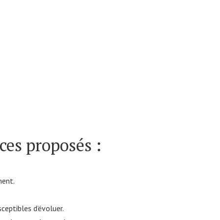
ices proposés :
ment.
ceptibles d’évoluer.