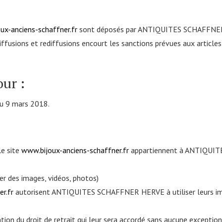
ux-anciens-schaffner.fr
sont déposés par ANTIQUITES SCHAFFNER H
diffusions et rediffusions encourt les sanctions prévues aux article
our :
du 9 mars 2018.
le site
www.bijoux-anciens-schaffner.fr
appartiennent à ANTIQUIT
ser des images, vidéos, photos)
r.fr
autorisent ANTIQUITES SCHAFFNER HERVE à utiliser leurs imag
ation du droit de retrait qui leur sera accordé sans aucune exception