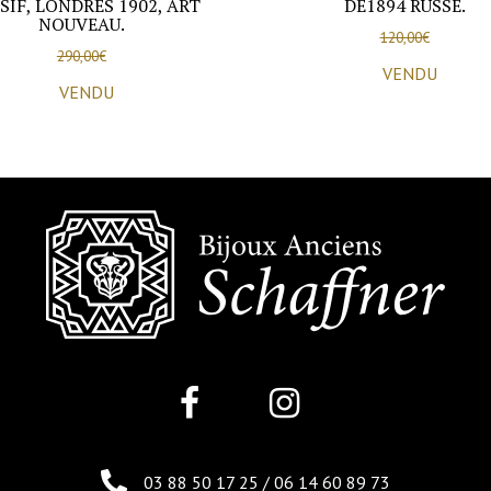
SIF, LONDRES 1902, ART
DE1894 RUSSE.
NOUVEAU.
120,00
€
290,00
€
VENDU
VENDU
03 88 50 17 25
/
06 14 60 89 73