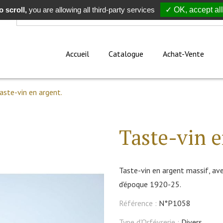
 scroll,
Rechercher
you are allowing all third-party services
✓ OK, accept all
Accueil
Catalogue
Achat-Vente
aste-vin en argent.
Taste-vin e
Taste-vin en argent massif, av
d'époque 1920-25.
Référence :
N°P1058
Type d'Orfévrerie :
Divers