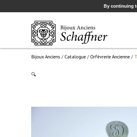
By continuing to
Bijoux Anciens
/
Catalogue
/
Orfèvrerie Ancienne
/
T
🔍