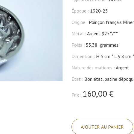
Époque :
1920-25
Origine :
Poinçon français Miner
Métal :
Argent 925°/°°
Poids :
55.38 grammes
Dimension :
H 3 cm
L 9.8 cm
Nature des matieres :
Argent
État :
Bon état, patine d'époqu
160,00 €
Prix :
quantité
de
AJOUTER AU PANIER
Taste-