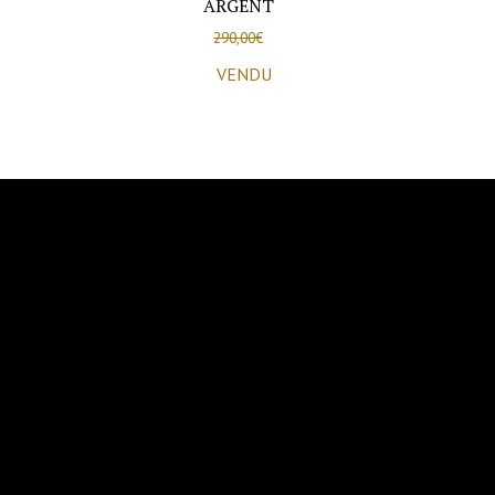
ARGENT
290,00
€
VENDU