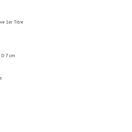
ve 1er Titre
D 7 cm
e.