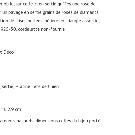
obile, sur celle-ci en sertie griffes une rose de
 un pavage en sertie grains de roses de diamants
tion de frises perlées, bélière en triangle assortie,
 1925-30, cordelette non-fournie.
rt Déco
 sertie, Platine Tête de Chien.
L 2.9 cm
amants naturels, dimensions celles du bijou porté,