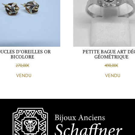
vers
1925-
30.
UCLES D’OREILLES OR
PETITE BAGUE ART DÉ
BICOLORE
GÉOMÉTRIQUE
270,00
€
490,00
€
VENDU
VENDU