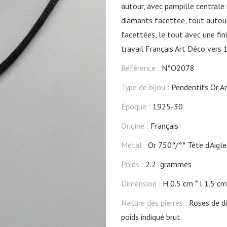
autour, avec pampille centrale m
diamants facettée, tout autour
facettées, le tout avec une fini
travail Français Art Déco vers
Référence :
N°O2078
Type de bijou :
Pendentifs Or A
Époque :
1925-30
Origine :
Français
Métal :
Or 750°/°° Tête d'Aigle,
Poids :
2.2 grammes
Dimension :
H 0.5 cm
l 1.5 cm
Nature des pierres :
Roses de di
poids indiqué brut.