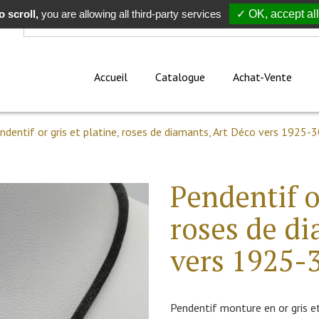
 scroll,
Rechercher
you are allowing all third-party services
✓ OK, accept all
Accueil
Catalogue
Achat-Vente
ndentif or gris et platine, roses de diamants, Art Déco vers 1925-3
Pendentif or
roses de di
vers 1925-
Pendentif monture en or gris et