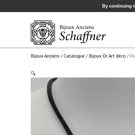
By continuing to
Bijoux Anciens
/
Catalogue
/
Bijoux Or Art déco
/
Pe
🔍