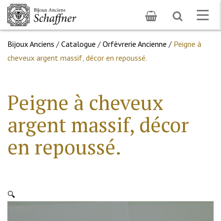
Toggle
Togg
search
navig
Bijoux Anciens
/
Catalogue
/
Orfèvrerie Ancienne
/
Peigne à
cheveux argent massif, décor en repoussé.
Peigne à cheveux
argent massif, décor
en repoussé.
🔍