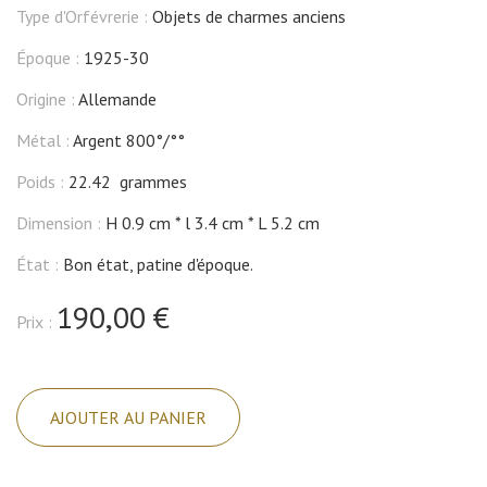
Type d'Orfévrerie :
Objets de charmes anciens
Époque :
1925-30
Origine :
Allemande
Métal :
Argent 800°/°°
Poids :
22.42 grammes
Dimension :
H 0.9 cm
l 3.4 cm
L 5.2 cm
État :
Bon état, patine d'époque.
190,00 €
Prix :
quantité
de
AJOUTER AU PANIER
Flacon
à