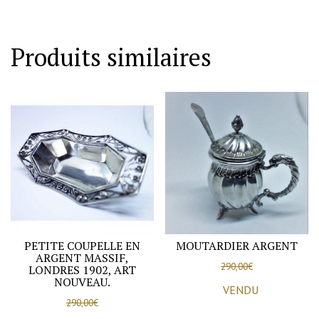
parfum
tout
en
Produits similaires
argent,
motif
guilloché,
Art
Déco.
PETITE COUPELLE EN
MOUTARDIER ARGENT
ARGENT MASSIF,
290,00
€
LONDRES 1902, ART
NOUVEAU.
VENDU
290,00
€