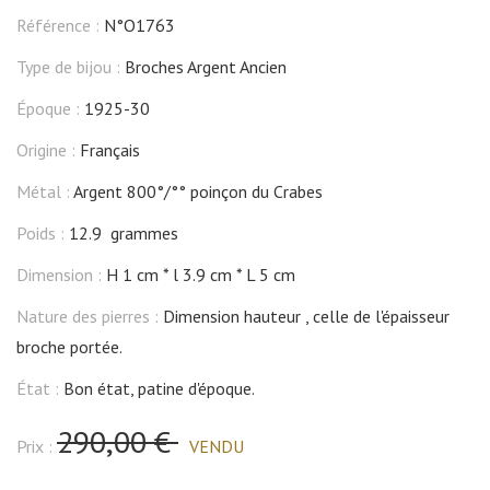
Référence :
N°O1763
Type de bijou :
Broches Argent Ancien
Époque :
1925-30
Origine :
Français
Métal :
Argent 800°/°° poinçon du Crabes
Poids :
12.9 grammes
Dimension :
H 1 cm
l 3.9 cm
L 5 cm
Nature des pierres :
Dimension hauteur , celle de l'épaisseur
broche portée.
État :
Bon état, patine d'époque.
290,00 €
Prix :
VENDU