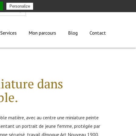
Personalize
Mon compte
Services
Mon parcours
Blog
Contact
iature dans
ble.
le matière, avec au centre une miniature peinte
sentant un portrait de jeune femme, protégée par
mpe sécurisé, travail d'époque Art Nouveau 1900.