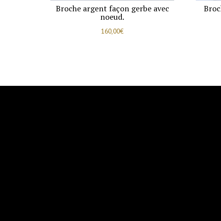
Broche argent façon gerbe avec
Broc
noeud.
160,00
€