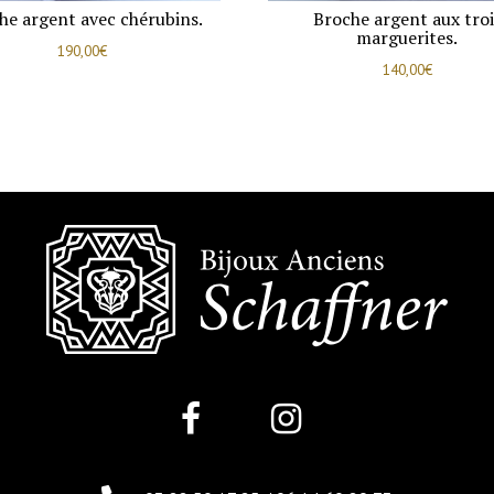
he argent avec chérubins.
Broche argent aux troi
marguerites.
190,00
€
140,00
€