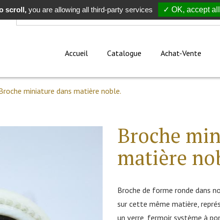
 scroll,
Rechercher
you are allowing all third-party services
✓ OK, accept all
Accueil
Catalogue
Achat-Vente
Broche miniature dans matière noble.
Broche min
matière no
Broche de forme ronde dans nob
sur cette même matière, repré
un verre, fermoir système à po