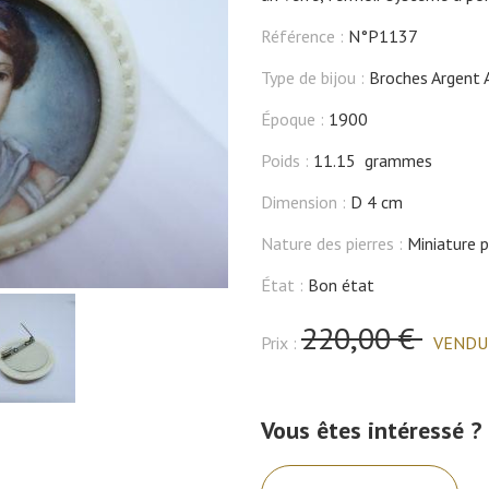
Référence :
N°P1137
Type de bijou :
Broches Argent 
Époque :
1900
Poids :
11.15 grammes
Dimension :
D 4 cm
Nature des pierres :
Miniature p
État :
Bon état
220,00 €
Prix :
VENDU
Vous êtes intéressé ?