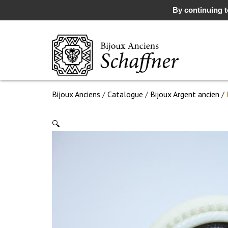
By continuing to
Bijoux Anciens
/
Catalogue
/
Bijoux Argent ancien
/
🔍