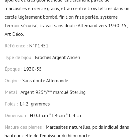
marcasites en sertie grains, et au centre trois lettres dans un
cercle légèrement bombé, finition frise perlée, système
fermoir sécurisé, travail sans doute Allemand vers 1930-35,
Art Déco.
Référence :
N°P1451
Type de bijou :
Broches Argent Ancien
Époque :
1930-35
Origine :
Sans doute Allemande
Métal :
Argent 925°/°° marqué Sterling
Poids :
14.2 grammes
Dimension :
H 0.3 cm
l 4 cm
L 4 cm
Nature des pierres :
Marcasites naturelles, poids indiqué dans
hauteur, celle de l'épaisseur du bijou porté.