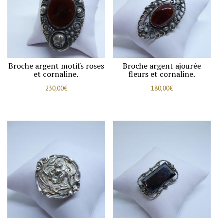
Art
Déco.
Broche argent motifs roses
Broche argent ajourée
et cornaline.
fleurs et cornaline.
230,00
€
180,00
€