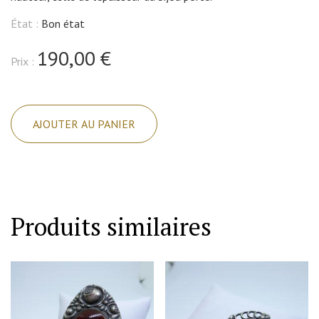
État :
Bon état
190,00 €
Prix :
quantité
de
AJOUTER AU PANIER
Broche
argent,
forme
géométrique
et
Produits similaires
ajourée,
pavage
marcasites
et
lettres,