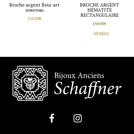
Broche argent fleur art
BROCHE ARGENT
nouveau
HÉMATITE
RECTANGULAIRE
150,00
€
150,00
€
VENDU