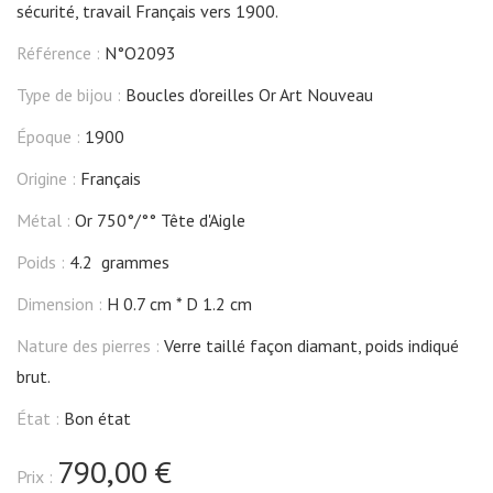
sécurité, travail Français vers 1900.
Référence :
N°O2093
Type de bijou :
Boucles d'oreilles Or Art Nouveau
Époque :
1900
Origine :
Français
Métal :
Or 750°/°° Tête d'Aigle
Poids :
4.2 grammes
Dimension :
H 0.7 cm
D 1.2 cm
Nature des pierres :
Verre taillé façon diamant, poids indiqué
brut.
État :
Bon état
790,00 €
Prix :