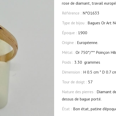
rose de diamant, travail europ
Référence :
N°O1633
Type de bijou :
Bagues Or Art 
Époque :
1900
Origine :
Européenne.
Métal :
Or 750°/°° Poinçon Hib
Poids :
3.30 grammes
Dimension :
H 0.5 cm
D 0.7 c
Tour de doigt :
57
Nature des pierres :
Diamant de 
dessus de bague porté.
État :
Bon état, patine d'époqu