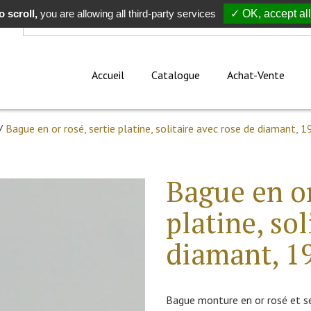
 scroll,
Rechercher
you are allowing all third-party services
✓ OK, accept all
Accueil
Catalogue
Achat-Vente
/
Bague en or rosé, sertie platine, solitaire avec rose de diamant, 1
Bague en or
platine, sol
diamant, 1
Bague monture en or rosé et sert