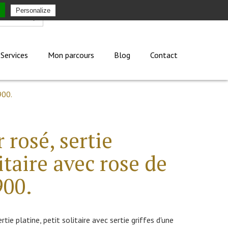
Personalize
Mon compte
Services
Mon parcours
Blog
Contact
900.
 rosé, sertie
itaire avec rose de
900.
ie platine, petit solitaire avec sertie griffes d'une