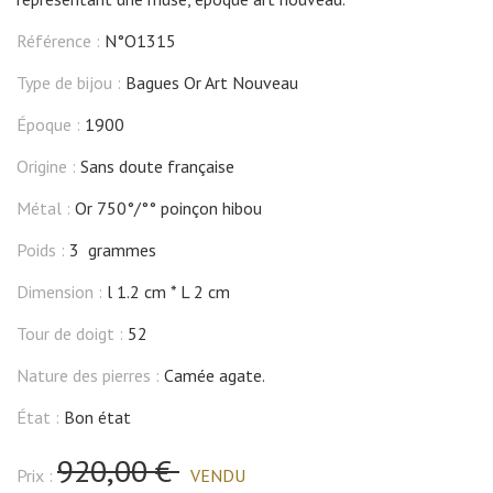
Référence :
N°O1315
Type de bijou :
Bagues Or Art Nouveau
Époque :
1900
Origine :
Sans doute française
Métal :
Or 750°/°° poinçon hibou
Poids :
3 grammes
Dimension :
l 1.2 cm
L 2 cm
Tour de doigt :
52
Nature des pierres :
Camée agate.
État :
Bon état
920,00 €
Prix :
VENDU