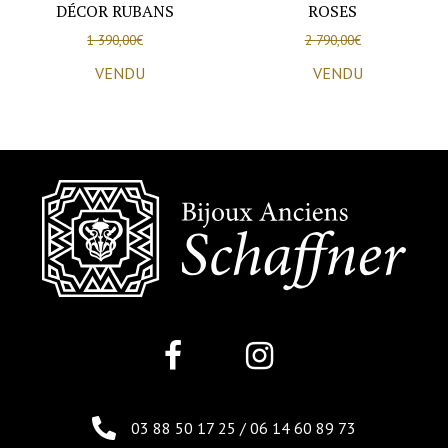
DÉCOR RUBANS
ROSES
1 390,00
€
2 790,00
€
VENDU
VENDU
03 88 50 17 25
/
06 14 60 89 73