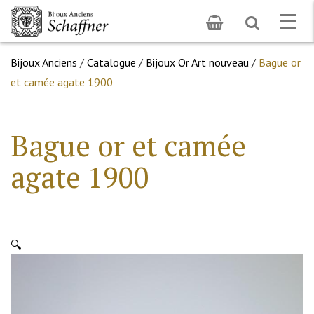
Toggle
Togg
search
navig
Bijoux Anciens
/
Catalogue
/
Bijoux Or Art nouveau
/
Bague or
et camée agate 1900
Bague or et camée
agate 1900
🔍