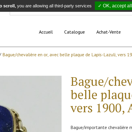
 scroll,
Rechercher
you are allowing all third-party services
✓ OK, accept all
Accueil
Catalogue
Achat-Vente
/
Bague/chevalière en or, avec belle plaque de Lapis-Lazuli, vers 1
Bague/cheva
belle plaqu
vers 1900,
Bague/importante chevalière m