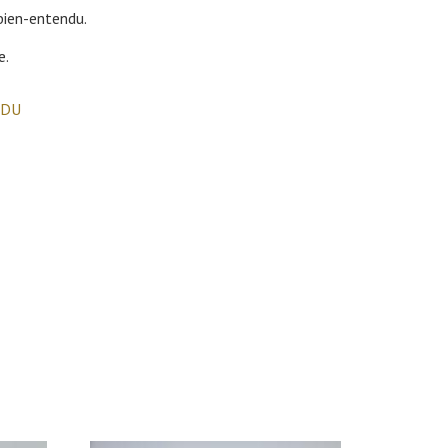
 bien-entendu.
e.
NDU