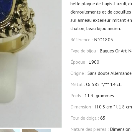
belle plaque de Lapis-Lazuli, d
d'enroulements et de coquilles
sur anneau extérieur imitant en
chaton, beau bijou ancien.
Référence :
N°O1805
Type de bijou :
Bagues Or Art 
Époque :
1900
Origine :
Sans doute Allemande
Métal :
Or 585 °/°° 14 ct.
Poids :
11.3 grammes
Dimension :
H 0.5 cm
l 1.8 cm
Tour de doigt :
65
Nature des pierres :
Dimension d