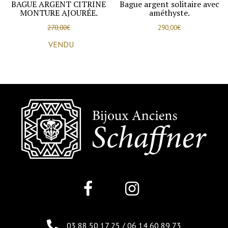
BAGUE ARGENT CITRINE
Bague argent solitaire avec
MONTURE AJOURÉE.
améthyste.
270,00
€
290,00
€
VENDU
03 88 50 17 25
/
06 14 60 89 73