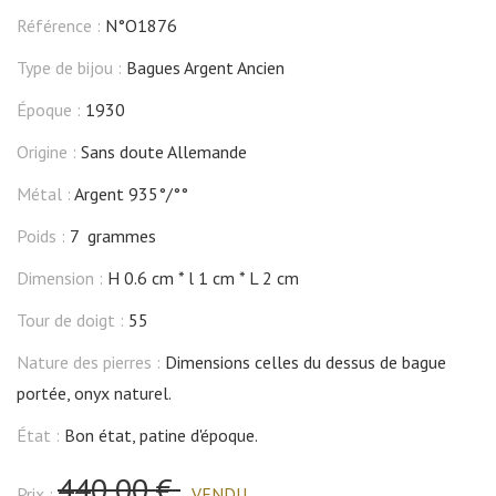
Référence :
N°O1876
Type de bijou :
Bagues Argent Ancien
Époque :
1930
Origine :
Sans doute Allemande
Métal :
Argent 935°/°°
Poids :
7 grammes
Dimension :
H 0.6 cm
l 1 cm
L 2 cm
Tour de doigt :
55
Nature des pierres :
Dimensions celles du dessus de bague
portée, onyx naturel.
État :
Bon état, patine d'époque.
440,00 €
Prix :
VENDU