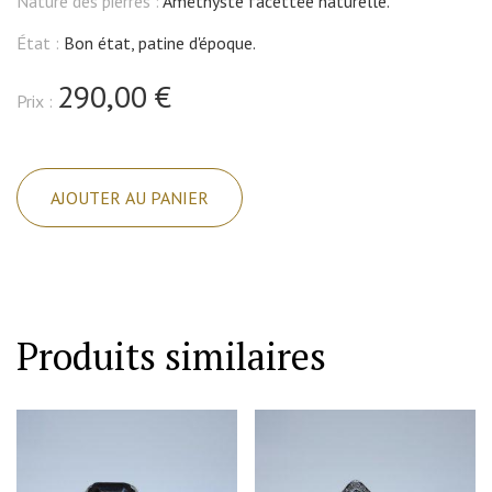
Nature des pierres :
Améthyste facettée naturelle.
État :
Bon état, patine d'époque.
290,00 €
Prix :
quantité
de
AJOUTER AU PANIER
Bague
argent
solitaire
avec
améthyste.
Produits similaires