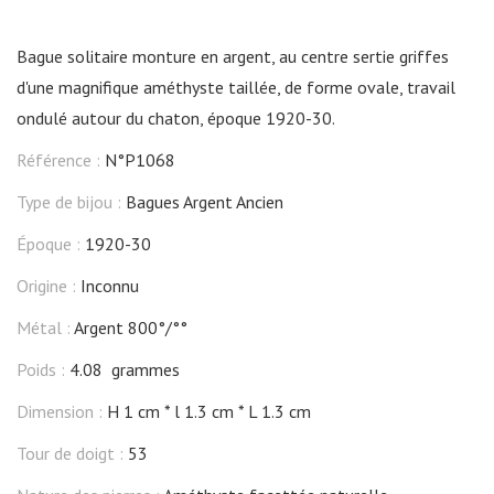
Bague solitaire monture en argent, au centre sertie griffes
d'une magnifique améthyste taillée, de forme ovale, travail
ondulé autour du chaton, époque 1920-30.
Référence :
N°P1068
Type de bijou :
Bagues Argent Ancien
Époque :
1920-30
Origine :
Inconnu
Métal :
Argent 800°/°°
Poids :
4.08 grammes
Dimension :
H 1 cm
l 1.3 cm
L 1.3 cm
Tour de doigt :
53