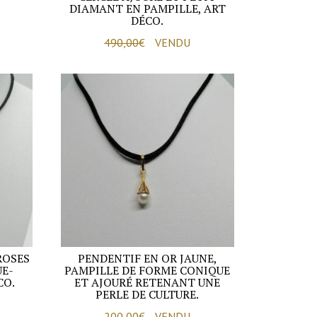
DIAMANT EN PAMPILLE, ART
DÉCO.
490,00
€
VENDU
ROSES
PENDENTIF EN OR JAUNE,
UE-
PAMPILLE DE FORME CONIQUE
CO.
ET AJOURÉ RETENANT UNE
PERLE DE CULTURE.
200,00
€
VENDU