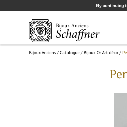
By continuing to
Bijoux Anciens
/
Catalogue
/
Bijoux Or Art déco
/
Pe
Pen