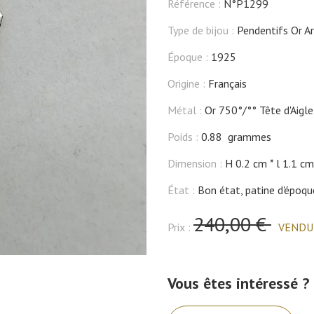
Référence :
N°P1299
Type de bijou :
Pendentifs Or A
Époque :
1925
Origine :
Français
Métal :
Or 750°/°° Tête d'Aigle
Poids :
0.88 grammes
Dimension :
H 0.2 cm
l 1.1 cm
État :
Bon état, patine d'époqu
240,00 €
Prix :
VENDU
Vous êtes intéressé ?