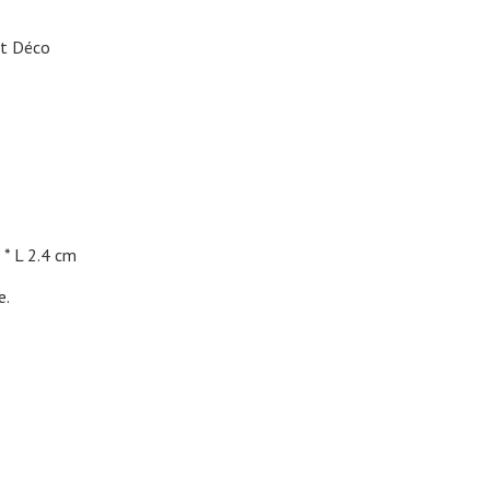
rt Déco
L 2.4 cm
e.