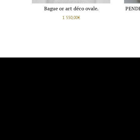
Bague or art déco ovale.
PENDE
1 550,00
€