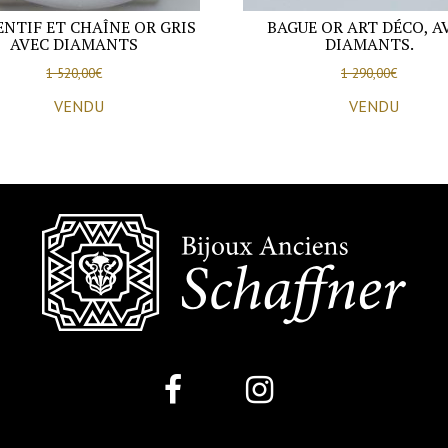
NTIF ET CHAÎNE OR GRIS
BAGUE OR ART DÉCO, A
AVEC DIAMANTS
DIAMANTS.
1 520,00
€
1 290,00
€
VENDU
VENDU