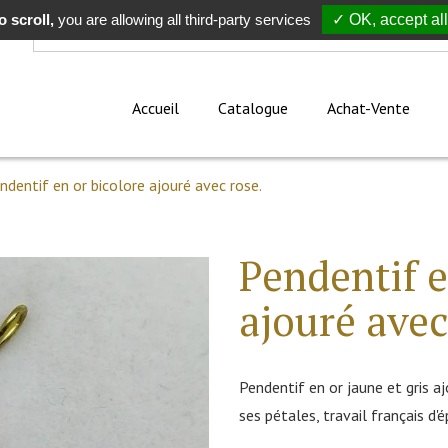
 scroll,
Rechercher
you are allowing all third-party services
✓ OK, accept all
Accueil
Catalogue
Achat-Vente
ndentif en or bicolore ajouré avec rose.
Pendentif e
ajouré avec
Pendentif en or jaune et gris a
ses pétales, travail français d