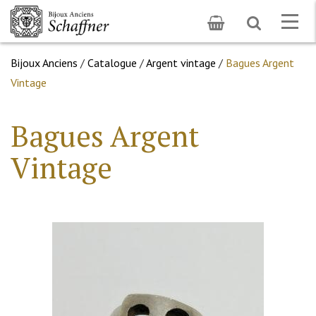
Toggle
Togg
search
navig
Bijoux Anciens
/
Catalogue
/
Argent vintage
/
Bagues Argent
Vintage
Bagues Argent
Vintage