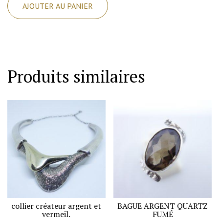
AJOUTER AU PANIER
Bague
argent
,
gros
modèle
Produits similaires
large
qui
s'enroule
sur
le
doigt.
collier créateur argent et
BAGUE ARGENT QUARTZ
vermeil.
FUMÉ