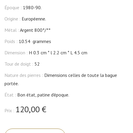
Époque :
1980-90.
Origine :
Européenne.
Métal :
Argent 800°/°°
Poids :
10.54 grammes
Dimension :
H 0.3 cm
l 2.2 cm
L 4.5 cm
Tour de doigt :
52
Nature des pierres :
Dimensions celles de toute la bague
portée.
État :
Bon état, patine d'époque.
120,00 €
Prix :
quantité
de