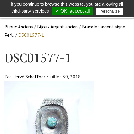
If you continue to browse this website, you are allowing all
Toggle
Togg
third-party services
✓ OK, accept all
Personalize
search
navig
Bijoux Anciens
/
Bijoux Argent ancien
/
Bracelet argent signé
Perli.
/
DSC01577-1
DSC01577-1
Par
Hervé Schaffner
•
juillet 30, 2018