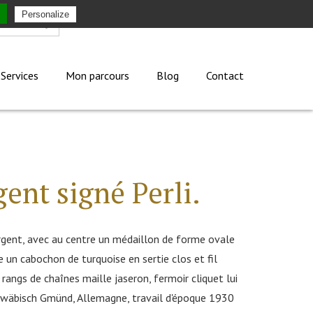
Personalize
Mon compte
Services
Mon parcours
Blog
Contact
gent signé Perli.
rgent, avec au centre un médaillon de forme ovale
e un cabochon de turquoise en sertie clos et fil
 rangs de chaînes maille jaseron, fermoir cliquet lui
chwäbisch Gmünd, Allemagne, travail d'époque 1930