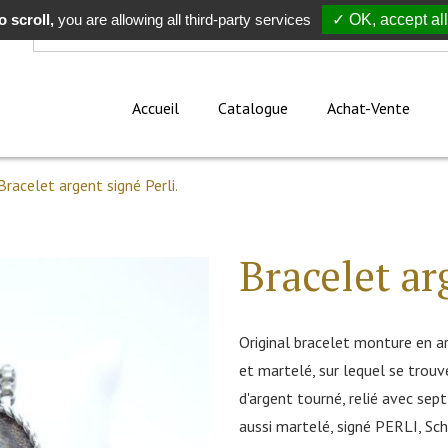
 scroll,
Rechercher
you are allowing all third-party services
✓ OK, accept all
Accueil
Catalogue
Achat-Vente
Bracelet argent signé Perli.
Bracelet ar
Original bracelet monture en a
et martelé, sur lequel se trouv
d'argent tourné, relié avec sept
aussi martelé, signé PERLI, S