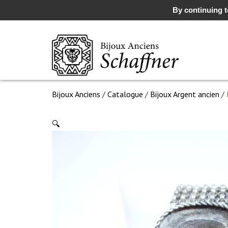
By continuing to
Bijoux Anciens
/
Catalogue
/
Bijoux Argent ancien
/
🔍