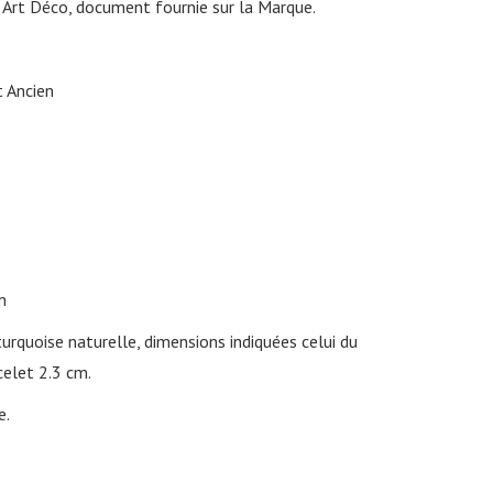
t Art Déco, document fournie sur la Marque.
t Ancien
m
rquoise naturelle, dimensions indiquées celui du
celet 2.3 cm.
e.