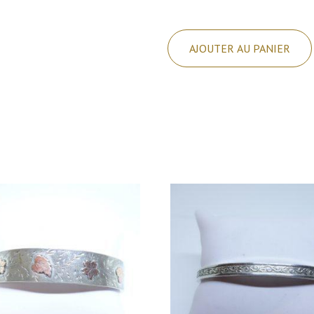
quantité
de
AJOUTER AU PANIER
Bracelet
argent
signé
Perli.