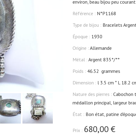
environ, beau bijou peu couran
Référence :
N°P1168
Type de bijou :
Bracelets Argen
Époque :
1930
Origine :
Allemande
Métal :
Argent 835°/°°
Poids :
46.52 grammes
Dimension :
l 3.5 cm
L 18.2 c
Nature des pierres :
Cabochon tu
médaillon principal, largeur bra
État :
Bon état, patine d'époqu
680,00 €
Prix :