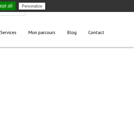
pt all
Personalize
Mon compte
Services
Mon parcours
Blog
Contact