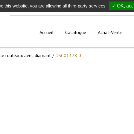
e this website, you are allowing all third-party services
Rechercher
✓ OK, acce
Accueil
Catalogue
Achat-Vente
le rouleaux avec diamant
/
DSC01378-3