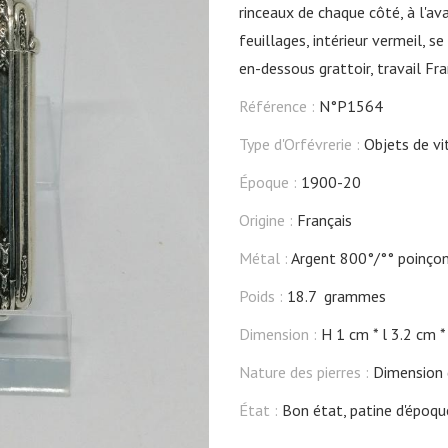
rinceaux de chaque côté, à l'av
feuillages, intérieur vermeil, s
en-dessous grattoir, travail Fra
Référence :
N°P1564
Type d'Orfévrerie :
Objets de vi
Époque :
1900-20
Origine :
Français
Métal :
Argent 800°/°° poinçon
Poids :
18.7 grammes
Dimension :
H 1 cm
l 3.2 cm
Nature des pierres :
Dimension d
État :
Bon état, patine d'époqu