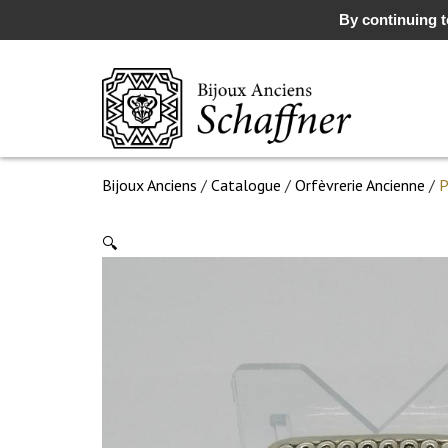
By continuing to
Bijoux Anciens
/
Catalogue
/
Orfèvrerie Ancienne
/
P
🔍