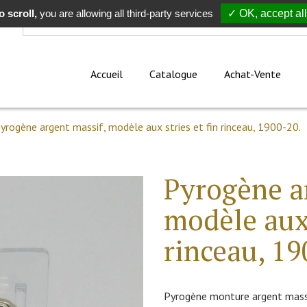
 scroll,
Rechercher
you are allowing all third-party services
✓ OK, accept all
Accueil
Catalogue
Achat-Vente
yrogène argent massif, modèle aux stries et fin rinceau, 1900-20.
Pyrogène a
modèle aux 
rinceau, 19
Pyrogène monture argent massif