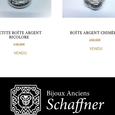
ETITE BOÎTE ARGENT
BOÎTE ARGENT CHIMÈR
BICOLORE
200,00
€
190,00
€
VENDU
VENDU