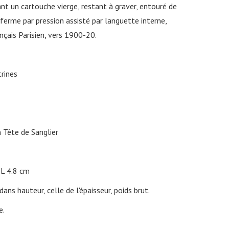
ant un cartouche vierge, restant à graver, entouré de
e ferme par pression assisté par languette interne,
nçais Parisien, vers 1900-20.
trines
 Tête de Sanglier
L 4.8 cm
ans hauteur, celle de l'épaisseur, poids brut.
e.