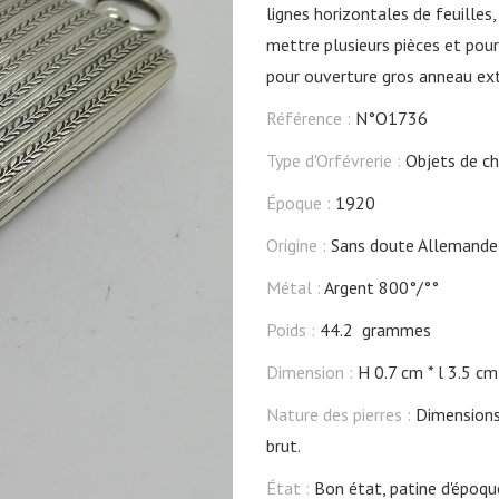
lignes horizontales de feuille
mettre plusieurs pièces et pour
pour ouverture gros anneau ext
Référence :
N°O1736
Type d'Orfévrerie :
Objets de c
Époque :
1920
Origine :
Sans doute Allemande
Métal :
Argent 800°/°°
Poids :
44.2 grammes
Dimension :
H 0.7 cm
l 3.5 cm
Nature des pierres :
Dimensions 
brut.
État :
Bon état, patine d'époqu