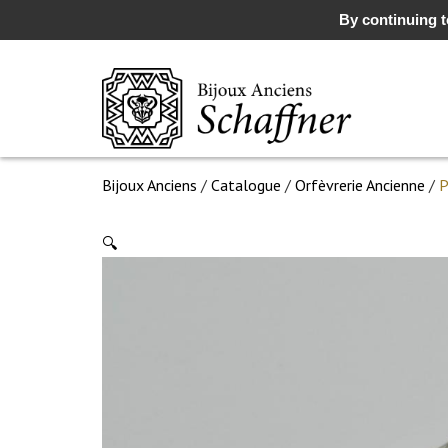
By continuing to
Bijoux Anciens
/
Catalogue
/
Orfèvrerie Ancienne
/
P
🔍