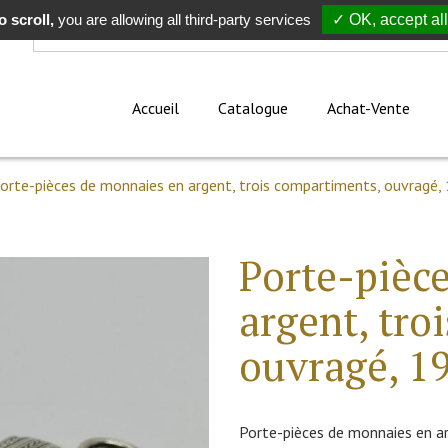
 scroll,
Rechercher
you are allowing all third-party services
✓ OK, accept all
Accueil
Catalogue
Achat-Vente
orte-pièces de monnaies en argent, trois compartiments, ouvragé,
Porte-pièc
argent, tro
ouvragé, 1
Porte-pièces de monnaies en ar