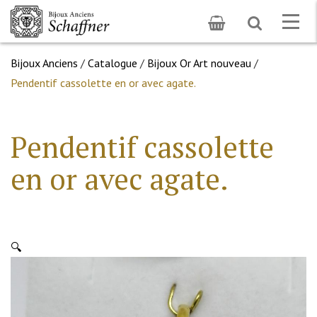
Toggle
Togg
search
navig
Bijoux Anciens
/
Catalogue
/
Bijoux Or Art nouveau
/
Pendentif cassolette en or avec agate.
Pendentif cassolette
en or avec agate.
🔍