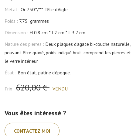
Métal :
Or 750°/°° Tête d'Aigle
Poids :
7.75 grammes
Dimension :
H 0.8 cm
l 2 cm
L 3.7 cm
Nature des pierres :
Deux plaques d'agate bi-couche naturelle,
pouvant être gravé, poids indiqué brut, comprend les pierres et
le verre intérieur.
État :
Bon état, patine d'époque.
620,00 €
Prix :
VENDU
Vous êtes intéressé ?
CONTACTEZ MOI