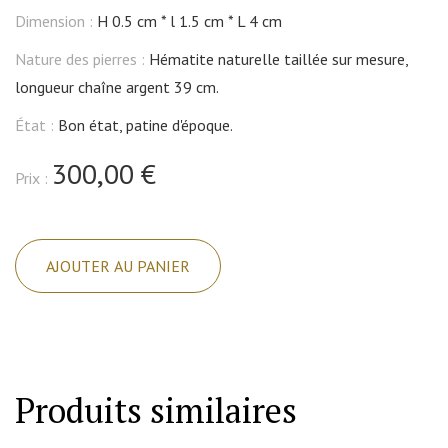
Dimension :
H 0.5 cm
l 1.5 cm
L 4 cm
Nature des pierres :
Hématite naturelle taillée sur mesure,
longueur chaîne argent 39 cm.
État :
Bon état, patine d'époque.
300,00 €
Prix :
quantité
de
AJOUTER AU PANIER
Pendentif
argent
de
forme
géométrique
Produits similaires
avec
hématite.