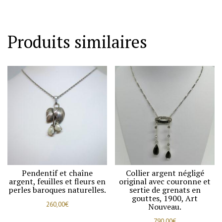
,
croix
avec
Produits similaires
motifs
de
fleurs
et
ajourée,
vers
1900.
Pendentif et chaîne
Collier argent négligé
argent, feuilles et fleurs en
original avec couronne et
perles baroques naturelles.
sertie de grenats en
gouttes, 1900, Art
260,00
€
Nouveau.
790,00
€