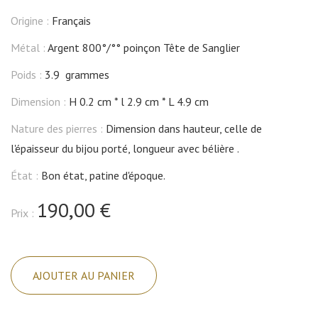
Origine :
Français
Métal :
Argent 800°/°° poinçon Tête de Sanglier
Poids :
3.9 grammes
Dimension :
H 0.2 cm
l 2.9 cm
L 4.9 cm
Nature des pierres :
Dimension dans hauteur, celle de
l'épaisseur du bijou porté, longueur avec bélière .
État :
Bon état, patine d'époque.
190,00 €
Prix :
quantité
de
AJOUTER AU PANIER
Pendentif
argent