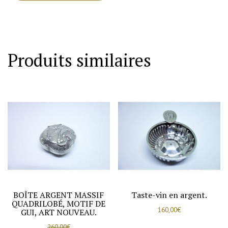
lettre
de
poche,
en
Produits similaires
argent
massif,
façon
couteau.
BOÎTE ARGENT MASSIF
Taste-vin en argent.
QUADRILOBÉ, MOTIF DE
160,00
€
GUI, ART NOUVEAU.
260,00
€