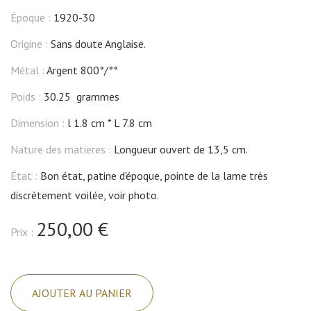
Époque :
1920-30
Origine :
Sans doute Anglaise.
Métal :
Argent 800°/°°
Poids :
30.25 grammes
Dimension :
l 1.8 cm
L 7.8 cm
Nature des matieres :
Longueur ouvert de 13,5 cm.
État :
Bon état, patine d'époque, pointe de la lame très
discrètement voilée, voir photo.
250,00 €
Prix :
quantité
de
AJOUTER AU PANIER
Ouvre-