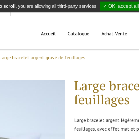
 scroll,
Rechercher
you are allowing all third-party services
✓ OK, accept all
Accueil
Catalogue
Achat-Vente
Large bracelet argent gravé de feuillages
Large brace
feuillages
Large bracelet argent légèreme
feuillages, avec effet mat et 