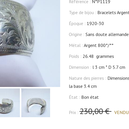
Référence :
N°P1119
Type de bijou :
Bracelets Argen
Époque :
1920-30
Origine :
Sans doute allemande
Métal :
Argent 800°/°°
Poids :
26.48 grammes
Dimension :
l 3 cm
D 5.7 cm
Nature des pierres :
Dimensions 
la base 3.4 cm
État :
Bon état
230,00 €
Prix :
VENDU