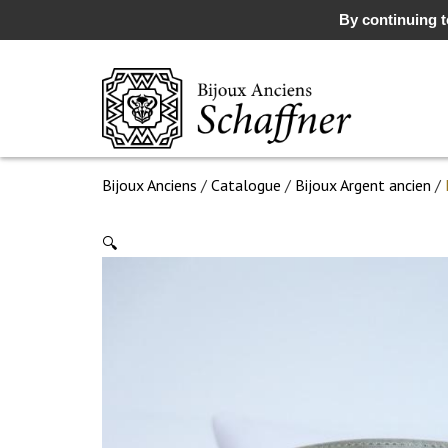
By continuing to
Bijoux Anciens
/
Catalogue
/
Bijoux Argent ancien
/
🔍