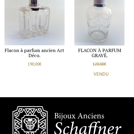
Flacon à parfum ancien Art
FLACON À PARFUM
Déco.
GRAVÉ.
190,00
€
120,00
€
VENDU