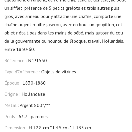
un sifflet, présence de 5 petits grelots et trois autres plus
gros, avec anneau pour y attaché une chaîne, comporte une
chaîne argent maille jaseron, avec en bout un goupillon, cet
objet n'était pas dans les mains de bébé, mais autour du cou
de la gouvernante ou nounou de l'époque, travail Hollandais,
entre 1830-60.
Référence :
N°P1550
Type d'Orfévrerie :
Objets de vitrines
Époque :
1830-1860.
Origine :
Hollandaise
Métal :
Argent 800°/°°
Poids :
63.7 grammes
Dimension :
H 12.8 cm
l 4.5 cm
L 133 cm