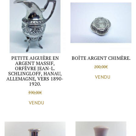
et
décoré
de
gravures,
Hollandais,
1830-
60.
PETITE AIGUIÈRE EN
BOÎTE ARGENT CHIMÈRE.
ARGENT MASSIF,
200,00
€
ORFÈVRE JEAN-L.
SCHLINGLOFF, HANAU,
VENDU
ALLEMAGNE, VERS 1890-
1920.
390,00
€
VENDU