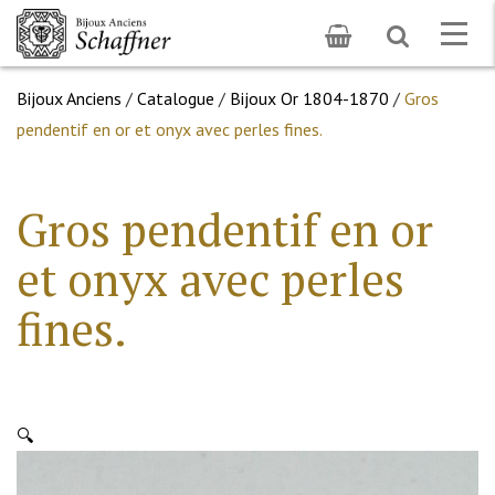
Toggle
Togg
search
navig
Bijoux Anciens
/
Catalogue
/
Bijoux Or 1804-1870
/
Gros
pendentif en or et onyx avec perles fines.
Gros pendentif en or
et onyx avec perles
fines.
🔍