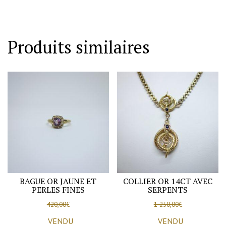
en
or
et
Produits similaires
onyx
avec
perles
fines.
BAGUE OR JAUNE ET
COLLIER OR 14CT AVEC
PERLES FINES
SERPENTS
420,00
€
1 250,00
€
VENDU
VENDU