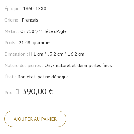
Époque :
1860-1880
Origine :
Français
Métal :
Or 750°/°° Tête d'Aigle
Poids :
21.48 grammes
Dimension :
H 1 cm
l 3.2 cm
L 6.2 cm
Nature des pierres :
Onyx naturel et demi-perles fines.
État :
Bon état, patine d'époque.
1 390,00 €
Prix :
quantité
de
AJOUTER AU PANIER
Gros
pendentif