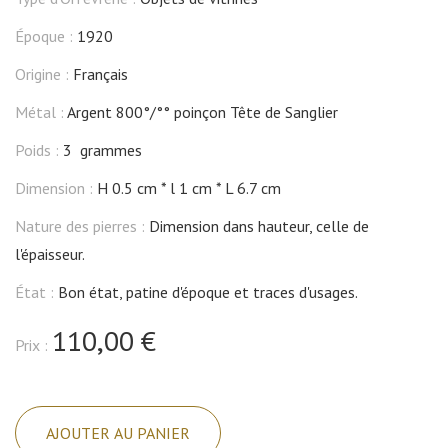
Époque :
1920
Origine :
Français
Métal :
Argent 800°/°° poinçon Tête de Sanglier
Poids :
3 grammes
Dimension :
H 0.5 cm
l 1 cm
L 6.7 cm
Nature des pierres :
Dimension dans hauteur, celle de
l'épaisseur.
État :
Bon état, patine d'époque et traces d'usages.
110,00 €
Prix :
quantité
de
AJOUTER AU PANIER
Porte-