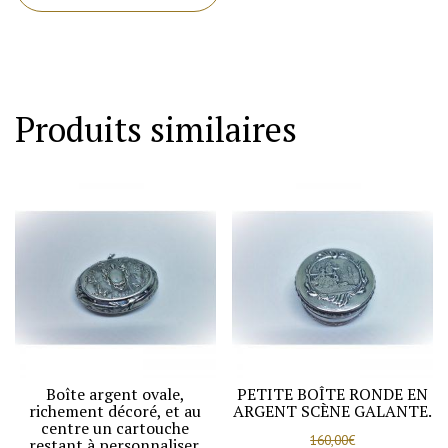
aiguilles
en
argent
massif,
Produits similaires
modèle
aux
vases
fleuries
et
frise
végétal,
vers
1920.
Boîte argent ovale,
PETITE BOÎTE RONDE EN
richement décoré, et au
ARGENT SCÈNE GALANTE.
centre un cartouche
160,00
€
restant à personnaliser.