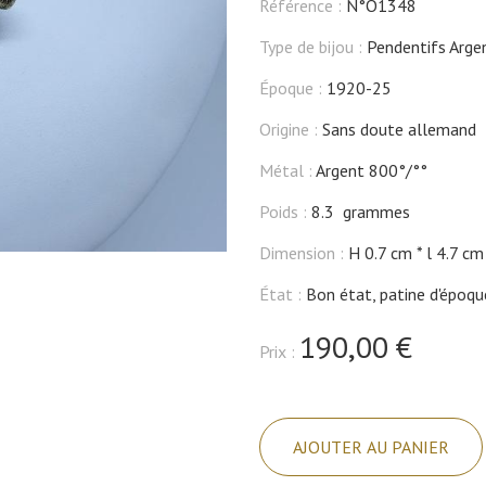
Référence :
N°O1348
Type de bijou :
Pendentifs Arge
Époque :
1920-25
Origine :
Sans doute allemand
Métal :
Argent 800°/°°
Poids :
8.3 grammes
Dimension :
H 0.7 cm
l 4.7 cm
État :
Bon état, patine d'époqu
190,00 €
Prix :
quantité
de
AJOUTER AU PANIER
Croix