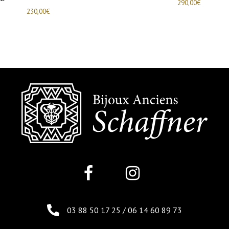
290,00
€
230,00
€
03 88 50 17 25
/
06 14 60 89 73