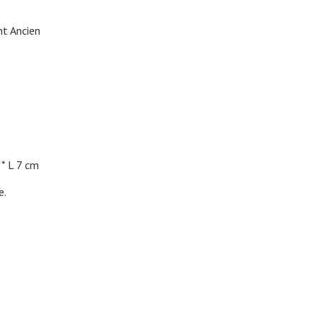
nt Ancien
L 7 cm
e.