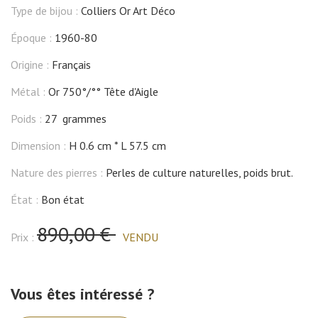
Type de bijou :
Colliers Or Art Déco
Époque :
1960-80
Origine :
Français
Métal :
Or 750°/°° Tête d'Aigle
Poids :
27 grammes
Dimension :
H 0.6 cm
L 57.5 cm
Nature des pierres :
Perles de culture naturelles, poids brut.
État :
Bon état
890,00 €
Prix :
VENDU
Vous êtes intéressé ?