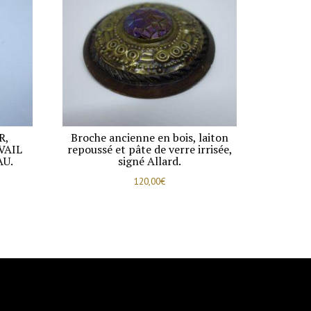
R,
Broche ancienne en bois, laiton
VAIL
repoussé et pâte de verre irrisée,
AU.
signé Allard.
120,00
€