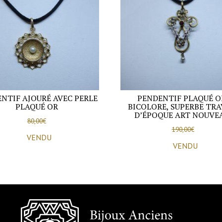
à
facettes.
NTIF AJOURÉ AVEC PERLE
PENDENTIF PLAQUÉ O
PLAQUÉ OR
BICOLORE, SUPERBE TRA
D’ÉPOQUE ART NOUVE
80,00
€
190,00
€
VENDU
VENDU