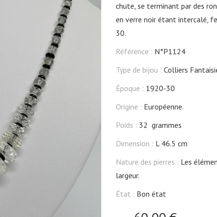
chute, se terminant par des ro
en verre noir étant intercalé, f
30.
Référence :
N°P1124
Type de bijou :
Colliers Fantaisi
Époque :
1920-30
Origine :
Européenne.
Poids :
32 grammes
Dimension :
L 46.5 cm
Nature des pierres :
Les élément
largeur.
État :
Bon état