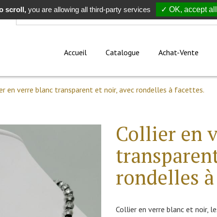
 scroll,
Rechercher
you are allowing all third-party services
✓ OK, accept all
Accueil
Catalogue
Achat-Vente
ier en verre blanc transparent et noir, avec rondelles à facettes.
Collier en 
transparent
rondelles à
Collier en verre blanc et noir, 