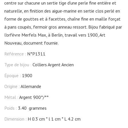
centre sur chacune un sertie tige d'une perle fine entière et
naturelle, en finition des aigue-marine en sertie clos perlé en
forme de gouttes et à facettes, chaîne fine en maille forçat
à pans coupés, fermoir gros anneau ressort. Bijou fabriqué par
l'orfèvre Merfels Max, à Berlin, travail vers 1900, Art
Nouveau, document fournie.
Référence :
N°P1311
Type de bijou :
Colliers Argent Ancien
Époque :
1900
Origine :
Allemande
Métal :
Argent 900°/°°
Poids :
3.40 grammes
Dimension :
H 0.3 cm
l 1 cm
L 4.2 cm