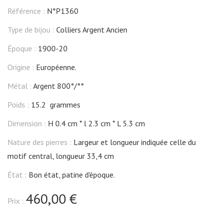
Référence :
N°P1360
Type de bijou :
Colliers Argent Ancien
Époque :
1900-20
Origine :
Européenne.
Métal :
Argent 800°/°°
Poids :
15.2 grammes
Dimension :
H 0.4 cm
l 2.3 cm
L 5.3 cm
Nature des pierres :
Largeur et longueur indiquée celle du
motif central, longueur 33,4 cm
État :
Bon état, patine d'époque.
460,00 €
Prix :