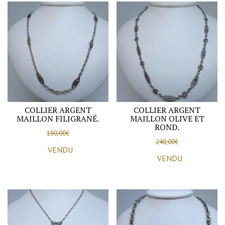
fine,
typique
de
l'Art
Nouveau.
COLLIER ARGENT
COLLIER ARGENT
MAILLON FILIGRANÉ.
MAILLON OLIVE ET
ROND.
180,00
€
240,00
€
VENDU
VENDU