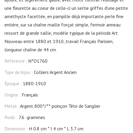
une fleurette au coeur de celle-ci un sertie griffes d'une petite
améthyste facettée, en pampille déjà importante perle fine
entière, sur sa chaîne maille forçat simple, fermoir anneau
ressort de grande taille, modèle typique de la période Art
Nouveau entre 1880 et 1910, travail Français Parisien,
longueur chaîne de 44 cm.
Référence :
N°O1760
Type de bijou :
Colliers Argent Ancien
Époque :
1880-1910
Origine :
Français
Métal :
Argent 800°/°° poinçon Tête de Sanglier
Poids :
7.6 grammes
Dimension :
H 0.8 cm
l 4 cm
L 3.7 cm