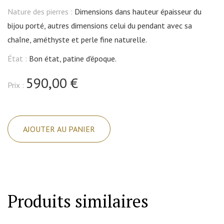
Nature des pierres :
Dimensions dans hauteur épaisseur du
bijou porté, autres dimensions celui du pendant avec sa
chaîne, améthyste et perle fine naturelle.
État :
Bon état, patine d'époque.
590,00 €
Prix :
quantité
de
AJOUTER AU PANIER
Collier
argent,
modèle
avec
fleurette,
Produits similaires
améthyste,
perle