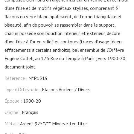
d'une frise et de motifs végétaux stylisés, comprenant 3
flacons en verre blanc opalescent, de forme triangulaire et
biseauté, afin de pouvoir se rassembler dans le support,
chacun possède son bouchon intérieur et extérieur, décoré
d'une frise à l'or en relief et contours (traces d'usage légers
effacements à certains endroits), bel ensemble de l'Orfèvre
Eugène Collet, au 176 Rue du Temple à Paris , vers 1900-20,
document joint.
Référence :
N°P1519
Type d'Orfévrerie :
Flacons Anciens
Divers
Époque :
1900-20
Origine :
Français
Métal :
Argent 925°/°° Minerve 1er Titre