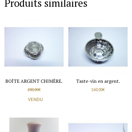
Produits similaires
trois
flacons
en
verre
opalescent,
1900-
20,
Eugène
Collet
,
BOÎTE ARGENT CHIMÈRE.
Taste-vin en argent.
Paris.
200,00
€
160,00
€
VENDU