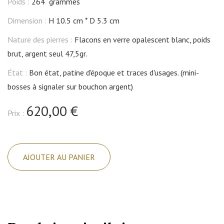
Poids :
264 grammes
Dimension :
H 10.5 cm
D 5.3 cm
Nature des pierres :
Flacons en verre opalescent blanc, poids
brut, argent seul 47,5gr.
État :
Bon état, patine d'époque et traces d'usages. (mini-
bosses à signaler sur bouchon argent)
620,00 €
Prix :
quantité
de
AJOUTER AU PANIER
Cave
à
senteurs,
argent
massif,