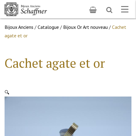
Toggle
Togg
search
navig
Bijoux Anciens
/
Catalogue
/
Bijoux Or Art nouveau
/
Cachet
agate et or
Cachet agate et or
🔍