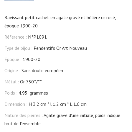
Ravissant petit cachet en agate gravé et bélière or rosé,
époque 1900-20.
Référence :
N°P1091
Type de bijou :
Pendentifs Or Art Nouveau
Époque :
1900-20
Origine :
Sans doute européen
Métal :
Or 750°/°°
Poids :
4.95 grammes
Dimension :
H 3.2 cm
l 1.2 cm
L 1.6 cm
Nature des pierres :
Agate gravé d'une initiale, poids indiqué
brut de l'ensemble.