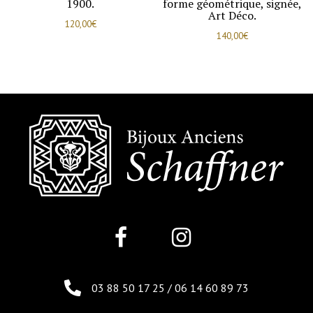
1900.
forme géométrique, signée,
Art Déco.
120,00
€
140,00
€
03 88 50 17 25
/
06 14 60 89 73