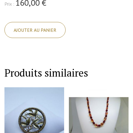
160,00 €
Prix :
quantité
de
AJOUTER AU PANIER
Broche,
tutti-
frutti,
en
couleurs
Produits similaires
et
pierres,
signée
Sphinx
1960-
70.