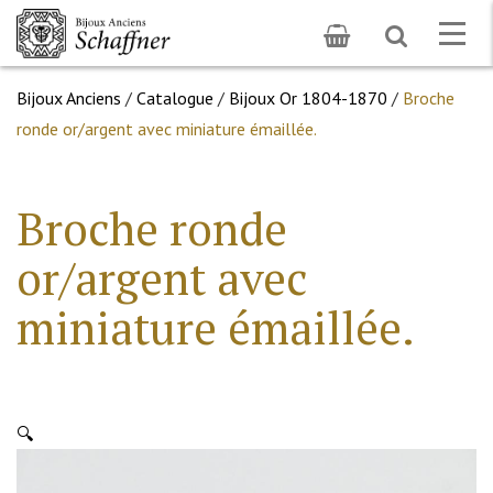
Toggle
Togg
search
navig
Bijoux Anciens
/
Catalogue
/
Bijoux Or 1804-1870
/
Broche
ronde or/argent avec miniature émaillée.
Broche ronde
or/argent avec
miniature émaillée.
🔍