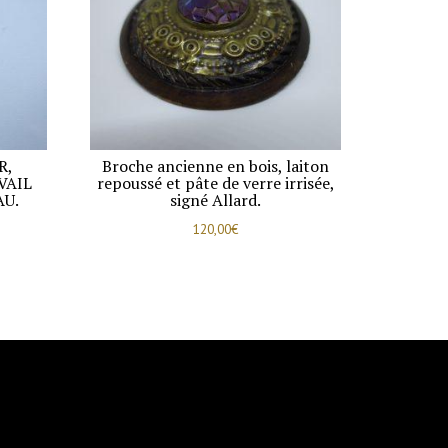
R,
Broche ancienne en bois, laiton
VAIL
repoussé et pâte de verre irrisée,
AU.
signé Allard.
120,00
€