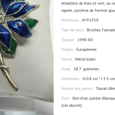
émaillées de bleu et vert, au ce
signée, système de fermoir gou
Référence :
N°P1359
Type de bijou :
Broches Fantais
Époque :
1940-60
Origine :
Européenne.
Métal :
Métal blanc
Poids :
18.7 grammes
Dimension :
H 0.8 cm
l 5.5 cm
Nature des pierres :
Travail d'é
État :
Bon état, patine d'époque
très discret)