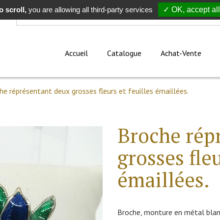
 scroll,
Rechercher
you are allowing all third-party services
✓ OK, accept all
Accueil
Catalogue
Achat-Vente
he réprésentant deux grosses fleurs et feuilles émaillées.
Broche rép
grosses fleu
émaillées.
Broche, monture en métal blanc