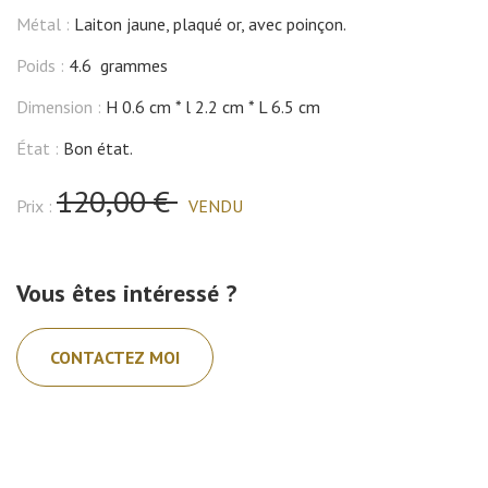
Métal :
Laiton jaune, plaqué or, avec poinçon.
Poids :
4.6 grammes
Dimension :
H 0.6 cm
l 2.2 cm
L 6.5 cm
État :
Bon état.
120,00 €
Prix :
VENDU
Vous êtes intéressé ?
CONTACTEZ MOI