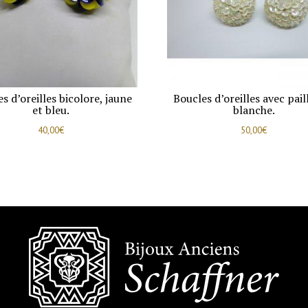
de
navette.
s d’oreilles bicolore, jaune
Boucles d’oreilles avec pail
et bleu.
blanche.
40,00
€
50,00
€