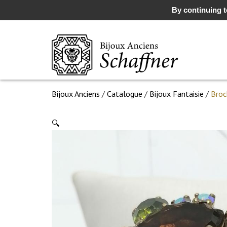
By continuing to
Bijoux Anciens
/
Catalogue
/
Bijoux Fantaisie
/
Broc
🔍