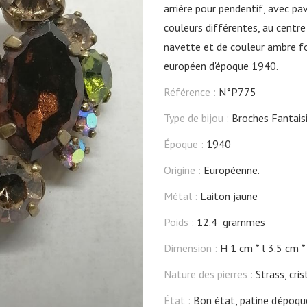
arrière pour pendentif, avec pa
couleurs différentes, au centre
navette et de couleur ambre fo
européen d'époque 1940.
Référence :
N°P775
Type de bijou :
Broches Fantais
Époque :
1940
Origine :
Européenne.
Métal :
Laiton jaune
Poids :
12.4 grammes
Dimension :
H 1 cm
l 3.5 cm
Nature des pierres :
Strass, cri
État :
Bon état, patine d'époqu