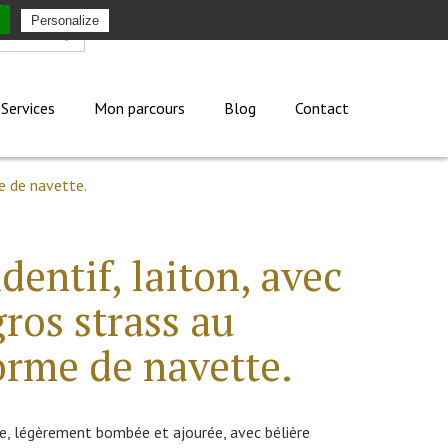
Personalize
Mon compte
Services
Mon parcours
Blog
Contact
e de navette.
entif, laiton, avec
ros strass au
orme de navette.
e, légèrement bombée et ajourée, avec bélière