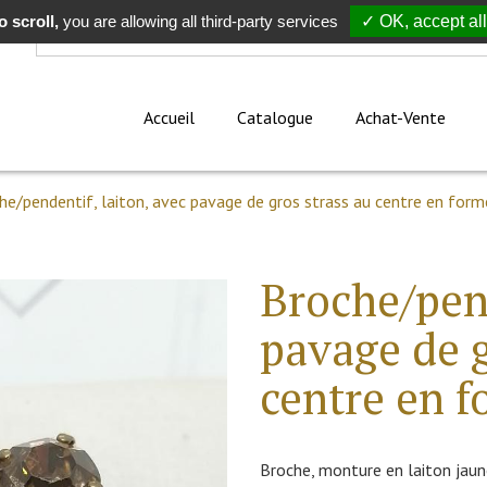
 scroll,
Rechercher
you are allowing all third-party services
✓ OK, accept all
Accueil
Catalogue
Achat-Vente
he/pendentif, laiton, avec pavage de gros strass au centre en form
Broche/pend
pavage de g
centre en f
Broche, monture en laiton jaun