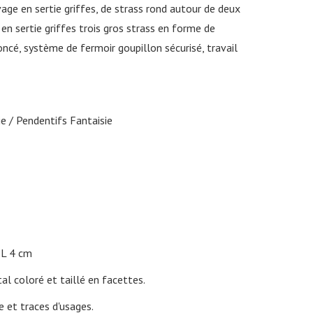
vage en sertie griffes, de strass rond autour de deux
 en sertie griffes trois gros strass en forme de
ncé, système de fermoir goupillon sécurisé, travail
ie
Pendentifs Fantaisie
L 4 cm
stal coloré et taillé en facettes.
e et traces d'usages.