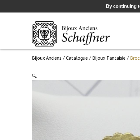
By continuing to
Bijoux Anciens
/
Catalogue
/
Bijoux Fantaisie
/
Broc
🔍