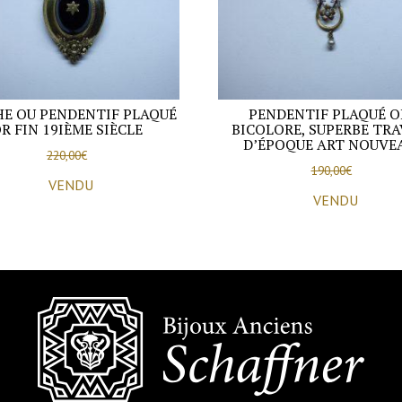
E OU PENDENTIF PLAQUÉ
PENDENTIF PLAQUÉ O
R FIN 19IÈME SIÈCLE
BICOLORE, SUPERBE TRA
D’ÉPOQUE ART NOUVE
220,00
€
190,00
€
VENDU
VENDU