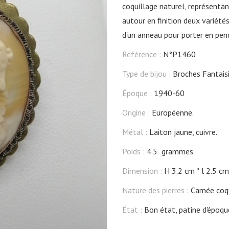
coquillage naturel, représentan
autour en finition deux variété
d'un anneau pour porter en pen
Référence :
N°P1460
Type de bijou :
Broches Fantais
Époque :
1940-60
Origine :
Européenne.
Métal :
Laiton jaune, cuivre.
Poids :
4.5 grammes
Dimension :
H 3.2 cm
l 2.5 cm
Nature des pierres :
Camée coqu
État :
Bon état, patine d'époqu