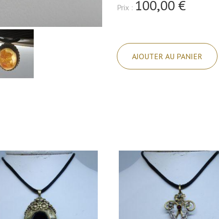
100,00 €
Prix :
quantité
de
AJOUTER AU PANIER
Broche-
pendentif
en
laiton,
cuivre
et
camée
coquillage,
1940-
60.