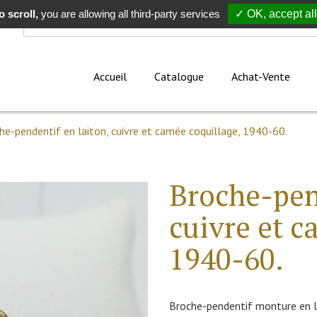
 scroll,
Rechercher
you are allowing all third-party services
✓ OK, accept all
Accueil
Catalogue
Achat-Vente
he-pendentif en laiton, cuivre et camée coquillage, 1940-60.
Broche-pend
cuivre et c
1940-60.
Broche-pendentif monture en la