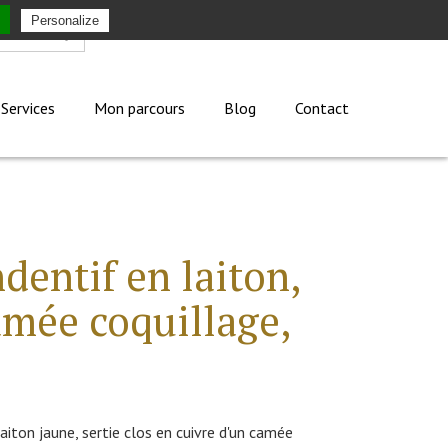
Personalize
Mon compte
Services
Mon parcours
Blog
Contact
entif en laiton,
amée coquillage,
iton jaune, sertie clos en cuivre d'un camée