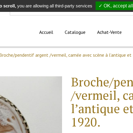
 scroll,
Rechercher
you are allowing all third-party services
✓ OK, accept all
Accueil
Catalogue
Achat-Vente
Broche/pendentif argent /vermeil, camée avec scène à l’antique et
Broche/pen
/vermeil, c
l’antique e
1920.