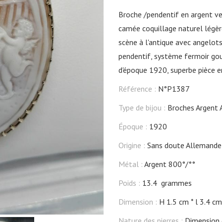
Broche /pendentif en argent ver
camée coquillage naturel légè
scène à l'antique avec angelots,
pendentif, système fermoir gou
d'époque 1920, superbe pièce en
Référence :
N°P1387
Type de bijou :
Broches Argent 
Époque :
1920
Origine :
Sans doute Allemande
Métal :
Argent 800°/°°
Poids :
13.4 grammes
Dimension :
H 1.5 cm
l 3.4 cm
Nature des pierres :
Dimension d