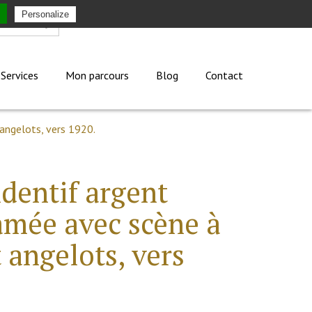
Personalize
Mon compte
Services
Mon parcours
Blog
Contact
 angelots, vers 1920.
dentif argent
amée avec scène à
t angelots, vers