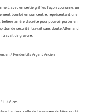
meil, avec en sertie griffes façon couronne, un
rement bombé en son centre, représentant une
 bélière arrière discrète pour pouvoir porter en
pillon de sécurité, travail sans doute Allemand
 travail de gravure.
Ancien
Pendentifs Argent Ancien
L 4.6 cm
ans hauteur, celle de l'épaisseur du bijou porté,