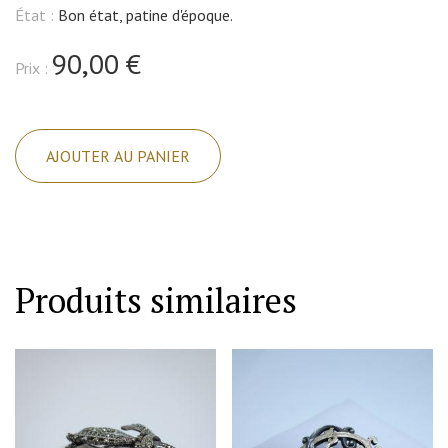
État :
Bon état, patine d'époque.
90,00 €
Prix :
quantité
de
AJOUTER AU PANIER
Broche
ou
pendentif
argent/vermeil
et
Produits similaires
malachite.