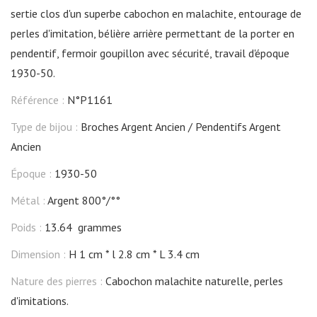
sertie clos d'un superbe cabochon en malachite, entourage de
perles d'imitation, bélière arrière permettant de la porter en
pendentif, fermoir goupillon avec sécurité, travail d'époque
1930-50.
Référence :
N°P1161
Type de bijou :
Broches Argent Ancien
Pendentifs Argent
Ancien
Époque :
1930-50
Métal :
Argent 800°/°°
Poids :
13.64 grammes
Dimension :
H 1 cm
l 2.8 cm
L 3.4 cm
Nature des pierres :
Cabochon malachite naturelle, perles
d'imitations.