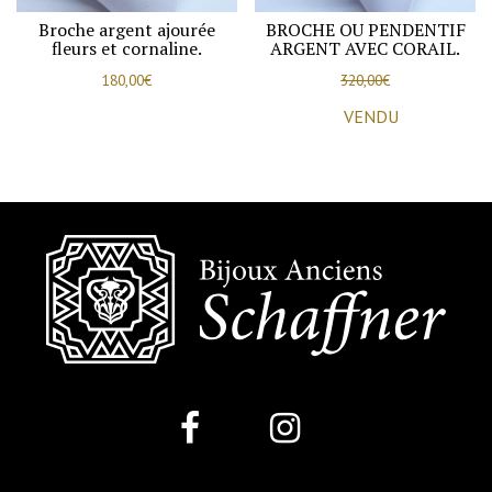
Broche argent ajourée
BROCHE OU PENDENTIF
fleurs et cornaline.
ARGENT AVEC CORAIL.
180,00
€
320,00
€
VENDU