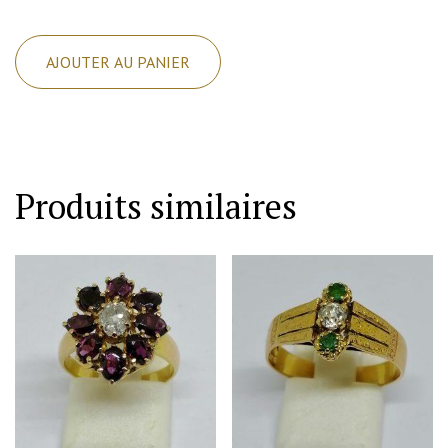
quantité
de
AJOUTER AU PANIER
Broche
or
jaune
et
diamants
Produits similaires