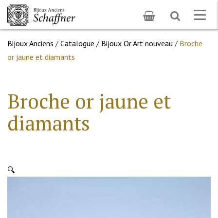
Toggle
Togg
search
navig
Bijoux Anciens
/
Catalogue
/
Bijoux Or Art nouveau
/
Broche
or jaune et diamants
Broche or jaune et
diamants
🔍