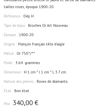
tailles roses, époque 1900-20.
Référence :
Dép H
Type de bijou :
Broches Or Art Nouveau
Époque :
1900-20
Origine :
Poinçon français tête d'aigle
Métal :
Or 750°/°°
Poids :
3.64 grammes
Dimension :
H 1 cm
l 1 cm
L 3.7 cm
Nature des pierres :
Roses de diamants.
État :
Bon état
340,00 €
Prix :