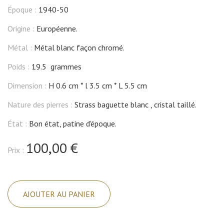
Époque :
1940-50
Origine :
Européenne.
Métal :
Métal blanc façon chromé.
Poids :
19.5 grammes
Dimension :
H 0.6 cm
l 3.5 cm
L 5.5 cm
Nature des pierres :
Strass baguette blanc , cristal taillé.
État :
Bon état, patine d'époque.
100,00 €
Prix :
quantité
de
AJOUTER AU PANIER
Broche
grenouille,