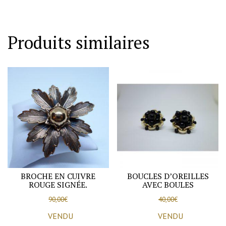
métal
blanc
travaillé
Produits similaires
et
strass
vert,
vers
1940-
50.
BROCHE EN CUIVRE
BOUCLES D’OREILLES
ROUGE SIGNÉE.
AVEC BOULES
90,00
€
40,00
€
VENDU
VENDU